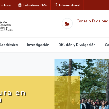
rectorio
Calendario UAM
Informe Anual
Consejo Divisiona
 Académica
Investigación
Difusión y Divulgación
Co
ura en
ura en
a
a