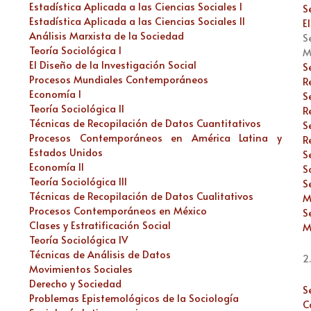
Estadística Aplicada a las Ciencias Sociales I
S
Estadística Aplicada a las Ciencias Sociales II
E
Análisis Marxista de la Sociedad
S
Teoría Sociológica I
M
El Diseño de la Investigación Social
S
Procesos Mundiales Contemporáneos
R
Economía I
S
Teoría Sociológica II
R
Técnicas de Recopilación de Datos Cuantitativos
S
Procesos Contemporáneos en América Latina y
R
Estados Unidos
S
Economía II
S
Teoría Sociológica III
S
Técnicas de Recopilación de Datos Cualitativos
M
Procesos Contemporáneos en México
S
Clases y Estratificación Social
M
Teoría Sociológica IV
Técnicas de Análisis de Datos
2
Movimientos Sociales
Derecho y Sociedad
S
Problemas Epistemológicos de la Sociología
C