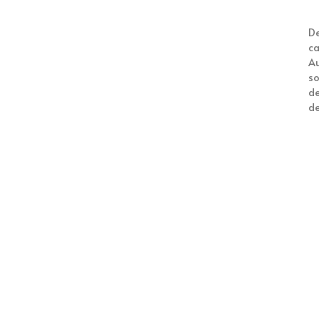
De
ca
Au
so
de
de