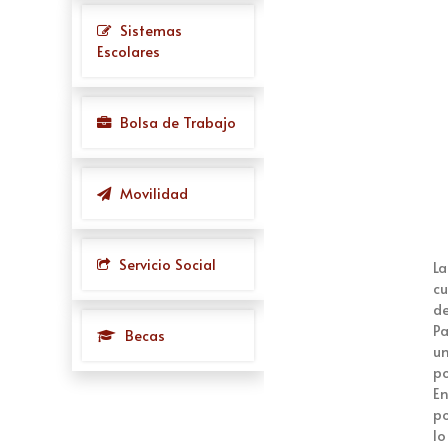
Sistemas
Escolares
Bolsa de Trabajo
Movilidad
Servicio Social
La
cu
de
Pa
Becas
un
po
En
po
lo