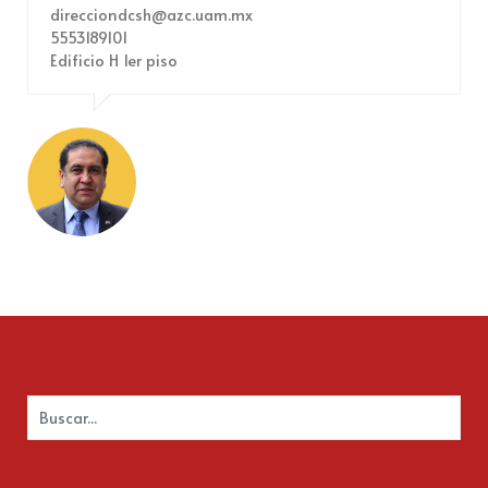
direcciondcsh@azc.uam.mx
5553189101
Edificio H 1er piso
Buscar