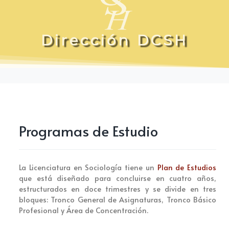
D
D
i
i
r
r
e
e
c
c
c
c
i
i
ó
ó
n
n
D
D
C
C
S
S
H
H
Programas de Estudio
La Licenciatura en Sociología tiene un
Plan de Estudios
que está diseñado para concluirse en cuatro años,
estructurados en doce trimestres y se divide en tres
bloques: Tronco General de Asignaturas, Tronco Básico
Profesional y Área de Concentración.